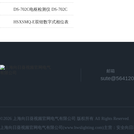
VM63A便携式数显测振计
DS-702C电枢检测仪 DS-702C
电枢检测仪
HSXSMQ-E双钳数字式相位表
邮箱
sute@564120
©2026 上海向日葵视频官网电气有限公司 版权所有 All Rights Reserved.
上海向日葵视频官网电气有限公司(www.hwslighting.com)主营