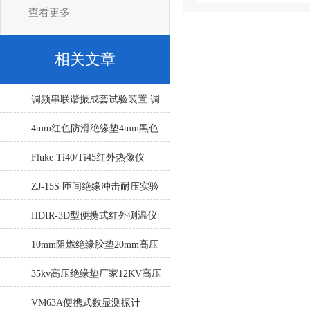
查看更多
相关文章
调频串联谐振成套试验装置 调
频串联谐振成套试验装置
4mm红色防滑绝缘垫4mm黑色
防滑绝缘垫5mm绿色平板绝缘
Fluke Ti40/Ti45红外热像仪
垫
ZJ-15S 匝间绝缘冲击耐压实验
仪 匝间绝缘冲击耐压试验仪
HDIR-3D型便携式红外测温仪
10mm阻燃绝缘胶垫20mm高压
绝缘垫66KV高压绝缘垫
35kv高压绝缘垫厂家12KV高压
绝缘垫20KV高压绝缘垫
VM63A便携式数显测振计